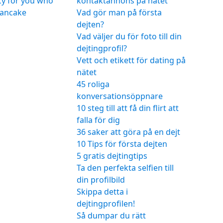
icy for you who
kontaktannons på nätet
ancake
Vad gör man på första
dejten?
Vad väljer du för foto till din
dejtingprofil?
Vett och etikett för dating på
nätet
45 roliga
konversationsöppnare
10 steg till att få din flirt att
falla för dig
36 saker att göra på en dejt
10 Tips för första dejten
5 gratis dejtingtips
Ta den perfekta selfien till
din profilbild
Skippa detta i
dejtingprofilen!
Så dumpar du rätt