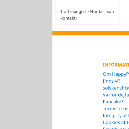
Träffa singlar - Hur tar man
kontakt?
INFORMAT
Om HappyPa
finns vi?
solskenshis
Varför dejt
Pancake?
Terms of us
Integrity a
Cookies at