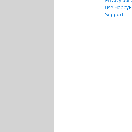
Privacy pol
use HappyP
Support