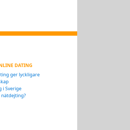
NLINE DATING
ting ger lyckligare
skap
g i Sverige
 nätdejting?