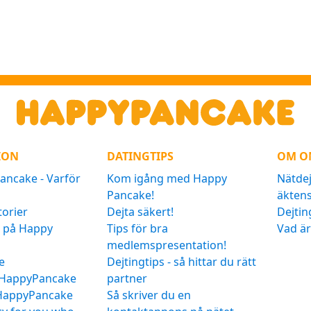
ION
DATINGTIPS
OM O
ncake - Varför
Kom igång med Happy
Nätdej
Pancake!
äkten
torier
Dejta säkert!
Dejtin
a på Happy
Tips för bra
Vad är
medlemspresentation!
e
Dejtingtips - så hittar du rätt
t HappyPancake
partner
 HappyPancake
Så skriver du en