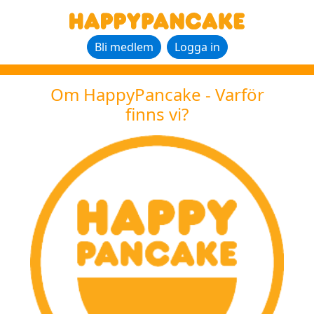
Bli medlem
Logga in
Om HappyPancake - Varför
finns vi?