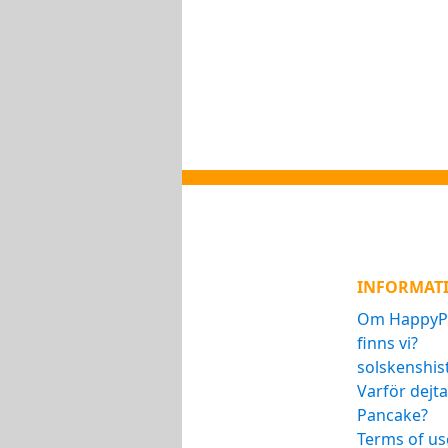
INFORMAT
Om HappyPa
finns vi?
solskenshis
Varför dejt
Pancake?
Terms of us