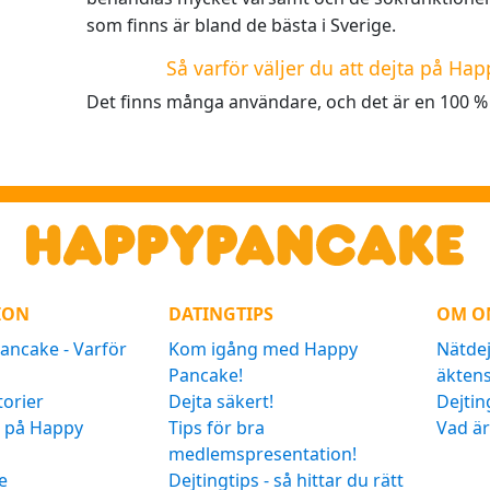
som finns är bland de bästa i Sverige.
Så varför väljer du att dejta på Ha
Det finns många användare, och det är en 100 % g
ION
DATINGTIPS
OM O
ncake - Varför
Kom igång med Happy
Nätdej
Pancake!
äkten
torier
Dejta säkert!
Dejtin
a på Happy
Tips för bra
Vad är
medlemspresentation!
e
Dejtingtips - så hittar du rätt