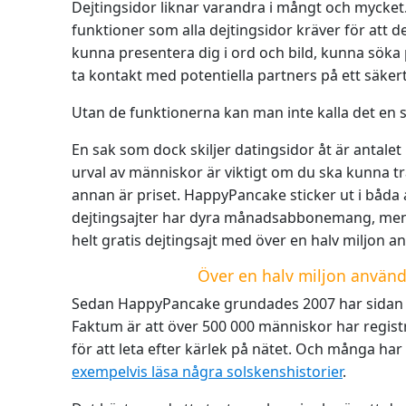
Dejtingsidor liknar varandra i mångt och mycket.
funktioner som alla dejtingsidor kräver för att d
kunna presentera dig i ord och bild, kunna sök
ta kontakt med potentiella partners på ett säkert
Utan de funktionerna kan man inte kalla det en s
En sak som dock skiljer datingsidor åt är antale
urval av människor är viktigt om du ska kunna tr
annan är priset. HappyPancake sticker ut i båd
dejtingsajter har dyra månadsabbonemang, me
helt gratis dejtingsajt med över en halv miljon a
Över en halv miljon använ
Sedan HappyPancake grundades 2007 har sidan bli
Faktum är att över 500 000 människor har registr
för att leta efter kärlek på nätet. Och många har
exempelvis läsa några solskenshistorier
.