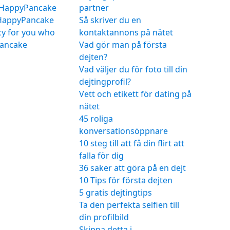
t HappyPancake
partner
 HappyPancake
Så skriver du en
icy for you who
kontaktannons på nätet
ancake
Vad gör man på första
dejten?
Vad väljer du för foto till din
dejtingprofil?
Vett och etikett för dating på
nätet
45 roliga
konversationsöppnare
10 steg till att få din flirt att
falla för dig
36 saker att göra på en dejt
10 Tips för första dejten
5 gratis dejtingtips
Ta den perfekta selfien till
din profilbild
Skippa detta i