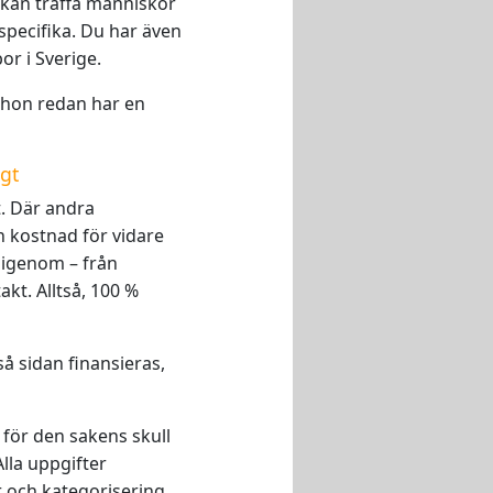
u kan träffa människor
specifika. Du har även
bor i Sverige.
 hon redan har en
igt
. Där andra
n kostnad för vidare
 igenom – från
akt. Alltså, 100 %
å sidan finansieras,
i för den sakens skull
Alla uppgifter
 och kategorisering