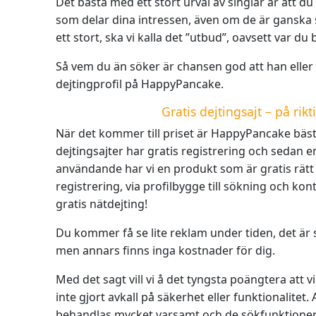
Det bästa med ett stort urval av singlar är att d
som delar dina intressen, även om de är ganska 
ett stort, ska vi kalla det ”utbud”, oavsett var du 
Så vem du än söker är chansen god att han eller
dejtingprofil på HappyPancake.
Gratis dejtingsajt – på rikt
När det kommer till priset är HappyPancake bäst
dejtingsajter har gratis registrering och sedan e
användande har vi en produkt som är gratis rätt
registrering, via profilbygge till sökning och kont
gratis nätdejting!
Du kommer få se lite reklam under tiden, det är s
men annars finns inga kostnader för dig.
Med det sagt vill vi å det tyngsta poängtera att v
inte gjort avkall på säkerhet eller funktionalitet. 
behandlas mycket varsamt och de sökfunktioner