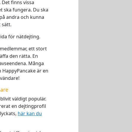
 Det finns vissa
et ska fungera. Du ska
a på andra och kunna
 sätt.
ida för nätdejting.
t medlemmar, ett stort
äffa den rätta. En
a avseendena. Många
n HappyPancake är en
nvändare!
dare
vit väldigt populär.
erat en dejtingprofil
 lyckats,
här kan du