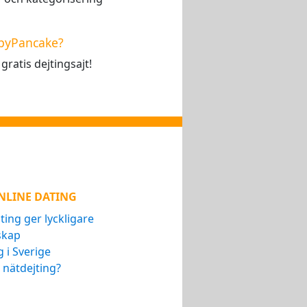
ppyPancake?
ratis dejtingsajt!
NLINE DATING
ting ger lyckligare
skap
g i Sverige
 nätdejting?