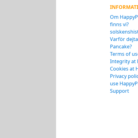
INFORMAT
Om HappyPa
finns vi?
solskenshis
Varför dejt
Pancake?
Terms of us
Integrity a
Cookies at
Privacy pol
use HappyP
Support