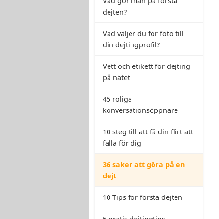
Vad gör man på första
dejten?
Vad väljer du för foto till
din dejtingprofil?
Vett och etikett för dejting
på nätet
45 roliga
konversationsöppnare
10 steg till att få din flirt att
falla för dig
36 saker att göra på en
dejt
10 Tips för första dejten
5 gratis dejtingtips