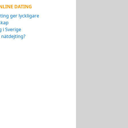
NLINE DATING
ting ger lyckligare
skap
g i Sverige
 nätdejting?