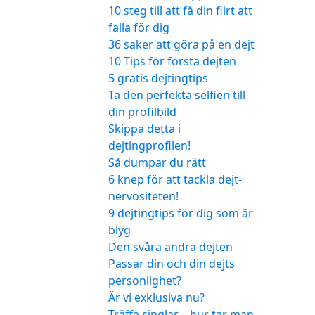
10 steg till att få din flirt att
falla för dig
36 saker att göra på en dejt
10 Tips för första dejten
5 gratis dejtingtips
Ta den perfekta selfien till
din profilbild
Skippa detta i
dejtingprofilen!
Så dumpar du rätt
6 knep för att tackla dejt-
nervositeten!
9 dejtingtips för dig som är
blyg
Den svåra andra dejten
Passar din och din dejts
personlighet?
Är vi exklusiva nu?
Träffa singlar – hur tar man