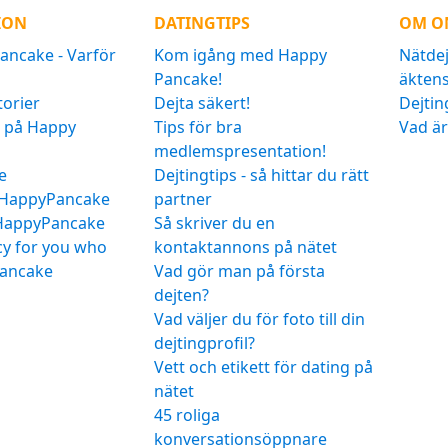
ION
DATINGTIPS
OM O
ncake - Varför
Kom igång med Happy
Nätdej
Pancake!
äkten
torier
Dejta säkert!
Dejtin
a på Happy
Tips för bra
Vad är
medlemspresentation!
e
Dejtingtips - så hittar du rätt
t HappyPancake
partner
 HappyPancake
Så skriver du en
icy for you who
kontaktannons på nätet
ancake
Vad gör man på första
dejten?
Vad väljer du för foto till din
dejtingprofil?
Vett och etikett för dating på
nätet
45 roliga
konversationsöppnare