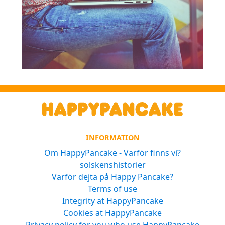
INFORMATION
Om HappyPancake - Varför finns vi?
solskenshistorier
Varför dejta på Happy Pancake?
Terms of use
Integrity at HappyPancake
Cookies at HappyPancake
Privacy policy for you who use HappyPancake