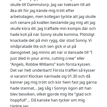
skulle till Dammstorp. Jag var tveksam till att
åka dit för jag kände mig trött efter
arbetsdagen, men kollegan tyckte att jag skulle
och senare på kvällen bestämde jag mig att jag
skulle köra dit. Jag träffade min kompis där och
hade koll på när Sonny skulle komma. Plötsligt
knackade det på min rygg, där stod Sonny. Vi
småpratade lite och sen gick vi ut på
dansgolvet. Jag minns att när vi dansade till ”I
just died in your arms, cutting crew” eller
”Angels, Robbie Williams” kom första kyssen.
Det var helt underbart! Första träffen så kysser
vi varann! Klockan närmade sig 01.30 och då
känner jag mig trött och kör hem fast jag gärna
hade stannat… Jag såg i Sonnys ögon att han
blev besviken, vilket gjorde mig lite ”glad och
hoppfull”… Då kanske han tycker om mig
tänkte jag.