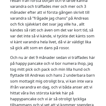
redan från första början och vi lärde känna
varandra och träffades mer och mer och 3
månader efter att vi första gången skrivit till
varandra så ”frågade jag chans” på Andreas
och fick självklart det svar jag ville ha , allt
kändes så rätt och även om det var kort tid, så
var det inte så vi kände, vi tyckte det känts som
vi känt varandra hela livet, då vi är väldigt lika
så gick allt som en dans på rosor.
Och nu är det 9 månader sedan vi träffades här
på happy pancake och vi bor numera ihop, jag
tog mitt pick och pack och min lilla hund och
flyttade till Andreas och hans 2 underbara barn
som mottagit mig otroligt bra, vi kan inte vara
ifrån varandra en dag, och vi båda anser att vi
hittat våra livs största kärlek här på
happypancake och vi är så otroligt lyckliga
tillsammans och vi vet att vi kommer spendera