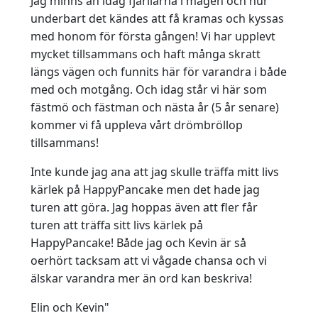
Jag minns än idag fjärilarna i magen och hur
underbart det kändes att få kramas och kyssas
med honom för första gången! Vi har upplevt
mycket tillsammans och haft många skratt
längs vägen och funnits här för varandra i både
med och motgång. Och idag står vi här som
fästmö och fästman och nästa år (5 år senare)
kommer vi få uppleva vårt drömbröllop
tillsammans!
Inte kunde jag ana att jag skulle träffa mitt livs
kärlek på HappyPancake men det hade jag
turen att göra. Jag hoppas även att fler får
turen att träffa sitt livs kärlek på
HappyPancake! Både jag och Kevin är så
oerhört tacksam att vi vågade chansa och vi
älskar varandra mer än ord kan beskriva!
Elin och Kevin"